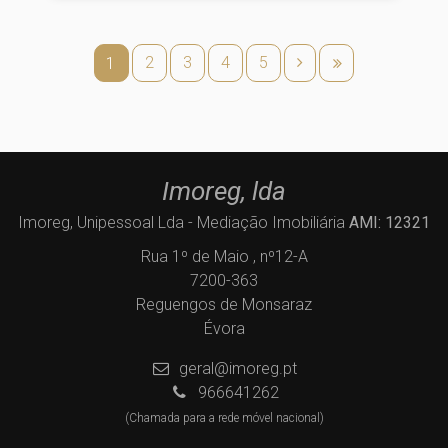
2
3
4
5
1
Imoreg, lda
Imoreg, Unipessoal Lda - Mediação Imobiliária
AMI: 12321
Rua 1º de Maio , nº12-A
7200-363
Reguengos de Monsaraz
Évora
geral@imoreg.pt
966641262
(Chamada para a rede móvel nacional)