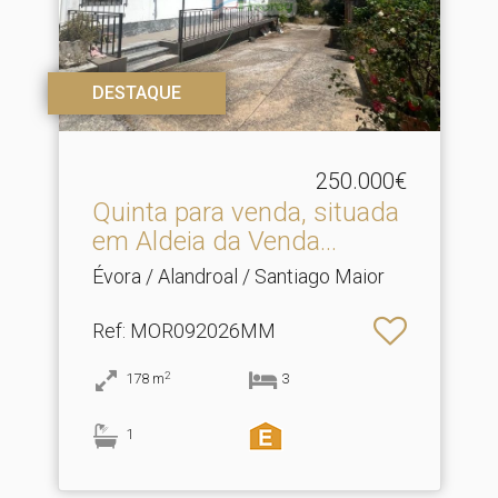
DESTAQUE
250.000€
Quinta para venda, situada
em Aldeia da Venda.​..
Évora / Alandroal / Santiago Maior
Ref
: MOR092026MM
2
178
m
3
1