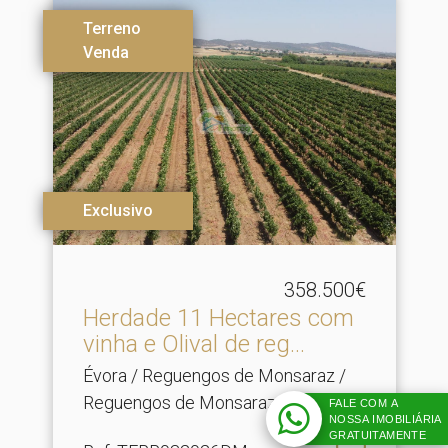
Terreno
Venda
Exclusivo
358.500€
Herdade 11 Hectares com
vinha e Olival de reg.​..
Évora / Reguengos de Monsaraz /
Reguengos de Monsaraz
FALE COM A
NOSSA IMOBILIÁRIA
GRATUITAMENTE