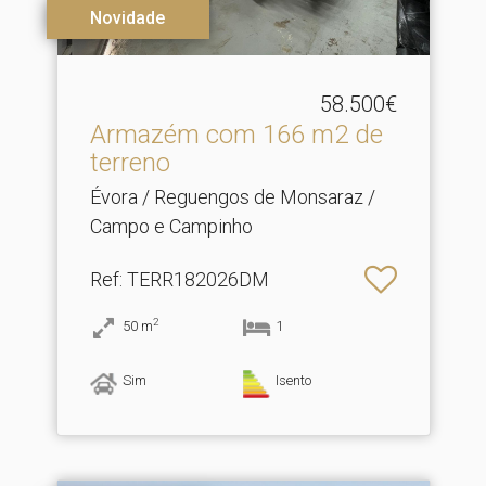
Novidade
58.500€
Armazém com 166 m2 de
terreno
Évora / Reguengos de Monsaraz /
Campo e Campinho
Ref
: TERR182026DM
2
50
m
1
Sim
Isento