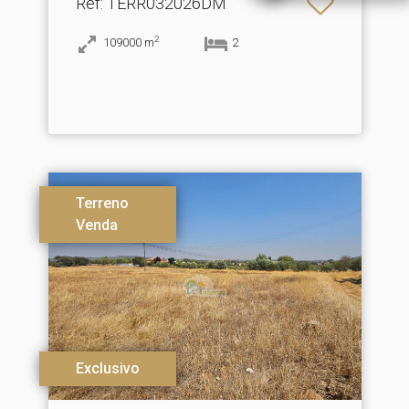
Ref
: TERR032026DM
2
109000
m
2
Terreno
Venda
Exclusivo