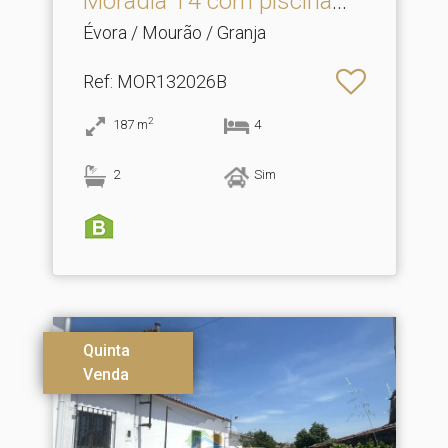
Moradia T4 com piscina
em.​..
Évora / Mourão / Granja
Ref
: MOR132026B
2
187
m
4
2
Sim
Quinta
Venda