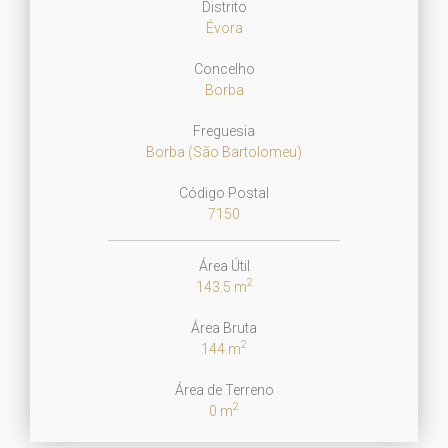
Distrito
Évora
Concelho
Borba
Freguesia
Borba (São Bartolomeu)
Código Postal
7150
Área Útil
2
143.5 m
Área Bruta
2
144 m
Área de Terreno
2
0 m