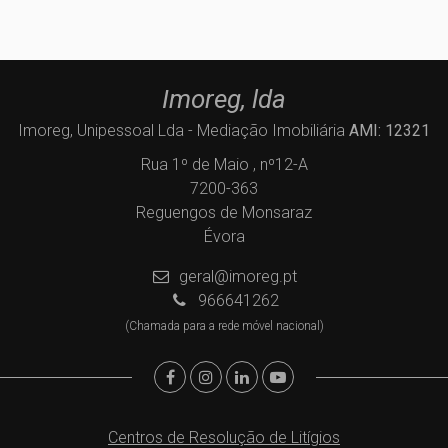
Imoreg, lda
Imoreg, Unipessoal Lda - Mediação Imobiliária
AMI: 12321
Rua 1º de Maio , nº12-A
7200-363
Reguengos de Monsaraz
Évora
geral@imoreg.pt
966641262
(Chamada para a rede móvel nacional)
Centros de Resolução de Litígios