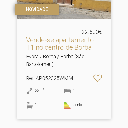
NOVIDADE
22.500€
Vende-se apartamento
T1 no centro de Borba
Évora / Borba / Borba (São
Bartolomeu)
Ref
: AP052025WMM
2
66
m
1
1
Isento