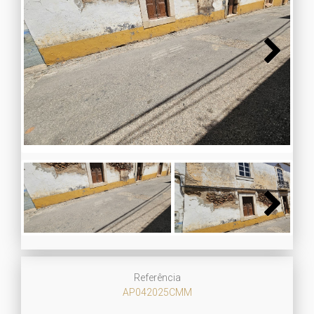
Next
Next
Referência
AP042025CMM