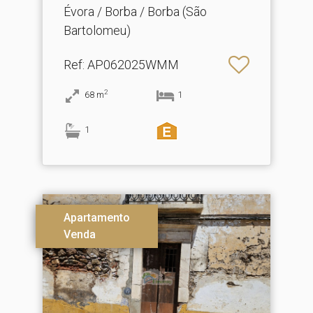
Évora / Borba / Borba (São
Bartolomeu)
Ref
: AP062025WMM
2
68
m
1
1
Apartamento
Venda