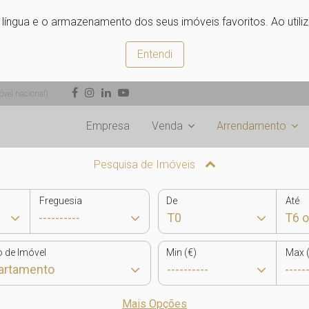
e língua e o armazenamento dos seus imóveis favoritos. Ao utili
Entendi
vel nacional)
Empresa
Venda
Arrendamento
Pesquisa de Imóveis
Freguesia
De
Até
o de Imóvel
Min (€)
Max (
Mais Opções