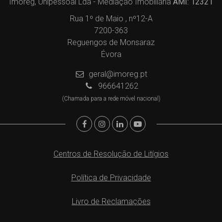
Imoreg, Unipessoal Lda - Mediação Imobiliária
AMI: 12321
Rua 1º de Maio , nº12-A
7200-363
Reguengos de Monsaraz
Évora
geral@imoreg.pt
966641262
(Chamada para a rede móvel nacional)
Centros de Resolução de Litígios
Política de Privacidade
Livro de Reclamações