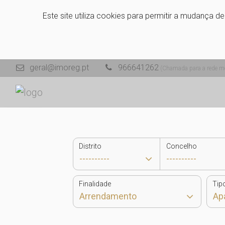
Este site utiliza cookies para permitir a mudança d
geral@imoreg.pt
966641262
(Chamada para a rede mó
Distrito
Concelho
Finalidade
Tip