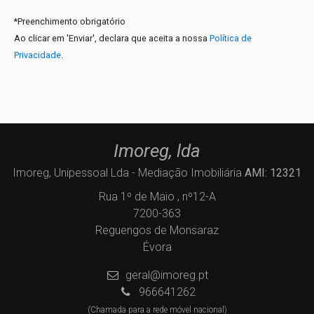
*
Preenchimento obrigatório
Ao clicar em 'Enviar', declara que aceita a nossa
Política de
Privacidade
.
Imoreg, lda
Imoreg, Unipessoal Lda - Mediação Imobiliária
AMI: 12321
Rua 1º de Maio , nº12-A
7200-363
Reguengos de Monsaraz
Évora
geral@imoreg.pt
966641262
(Chamada para a rede móvel nacional)