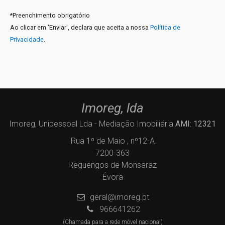
*
Preenchimento obrigatório
Ao clicar em 'Enviar', declara que aceita a nossa
Política de
Privacidade
.
Imoreg, lda
Imoreg, Unipessoal Lda - Mediação Imobiliária
AMI: 12321
Rua 1º de Maio , nº12-A
7200-363
Reguengos de Monsaraz
Évora
geral@imoreg.pt
966641262
(Chamada para a rede móvel nacional)