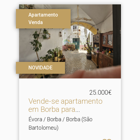
Apartamento
Venda
NOVIDADE
25.000€
Vende-se apartamento
em Borba para
recuperaçã.​..
Évora / Borba / Borba (São
Bartolomeu)