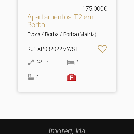
175.000€
Apartamentos T2 em
Borba
Évora / Borba / Borba (Matriz)
Ref
: AP032022MWST
2
246
m
2
2
Imoreg, lda