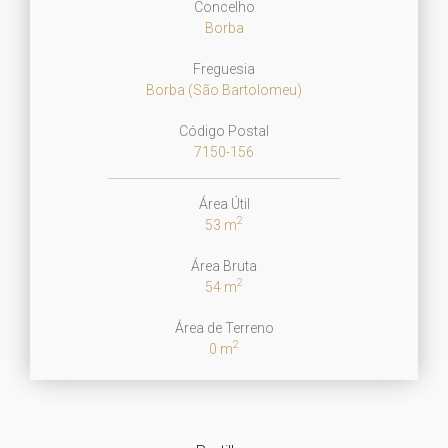
Concelho
Borba
Freguesia
Borba (São Bartolomeu)
Código Postal
7150-156
Área Útil
2
53 m
Área Bruta
2
54 m
Área de Terreno
2
0 m