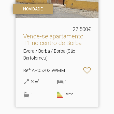
NOVIDADE
22.500€
Vende-se apartamento
T1 no centro de Borba
Évora / Borba / Borba (São
Bartolomeu)
Ref
: AP052025WMM
2
66
m
1
1
Isento