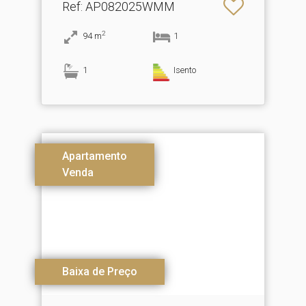
Ref
: AP082025WMM
2
94
m
1
1
Isento
Apartamento
Venda
Baixa de Preço