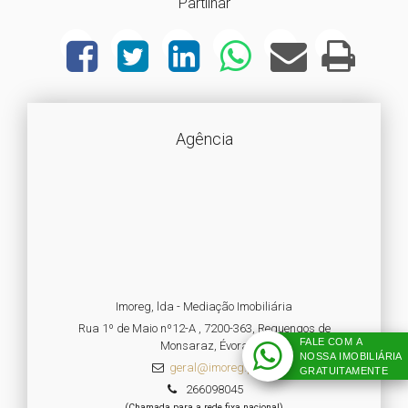
Partilhar
Agência
Imoreg, lda - Mediação Imobiliária
Rua 1º de Maio nº12-A , 7200-363, Reguengos de
FALE COM A
Monsaraz, Évora
NOSSA IMOBILIÁRIA
geral@imoreg.pt
GRATUITAMENTE
266098045
(Chamada para a rede fixa nacional)