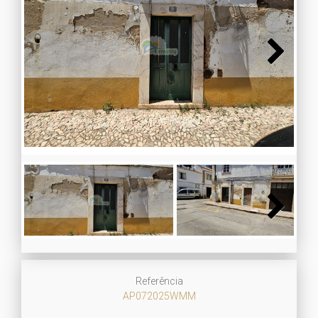
Next
Next
Referência
AP072025WMM