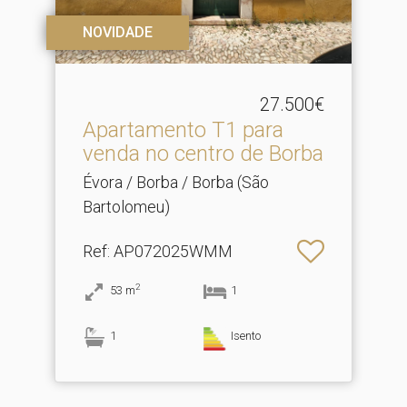
NOVIDADE
27.500€
Apartamento T1 para
venda no centro de Borba
Évora / Borba / Borba (São
Bartolomeu)
Ref
: AP072025WMM
2
53
m
1
1
Isento