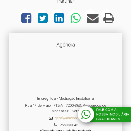
Partilhar
Agência
Imoreg, lda - Mediação Imobiliária
Rua 1º de Maio nº12-A , 7200-363, Reguengos de
FALE COM A
Monsaraz, Évora
NOSSA IMOBILIÁRIA
geral@imoreg.pt
GRATUITAMENTE
266098045
(Chamada para a rede fixa nacional)