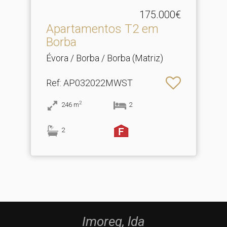
175.000€
Apartamentos T2 em
Borba
Évora / Borba / Borba (Matriz)
Ref
: AP032022MWST
2
246
m
2
2
Imoreg, lda