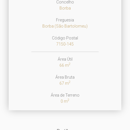
Concelho
Borba
Freguesia
Borba (São Bartolomeu)
Código Postal
7150-145
Área Útil
2
66 m
Área Bruta
2
67 m
Área de Terreno
2
0 m