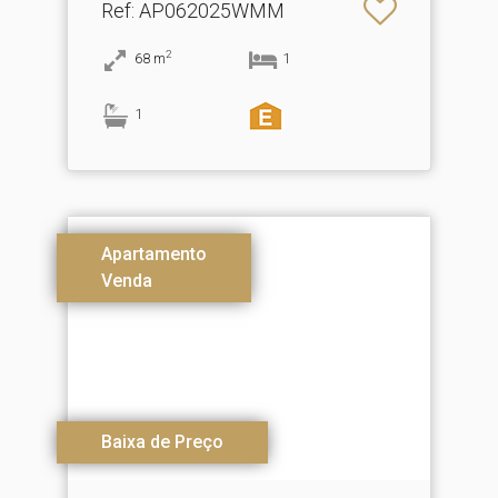
Ref
: AP062025WMM
2
68
m
1
1
Apartamento
Venda
Baixa de Preço