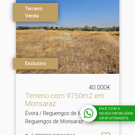
Terreno
Venda
Exclusivo
40.000€
Terreno com 9750m2 em
Monsaraz
FALE COM A
Évora / Reguengos de Monsaraz /
NOSSA IMOBILIÁRIA
GRATUITAMENTE
Reguengos de Monsaraz