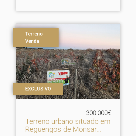
Terreno
Venda
EXCLUSIVO
300.000€
Terreno urbano situado em
Reguengos de Monsar.​..