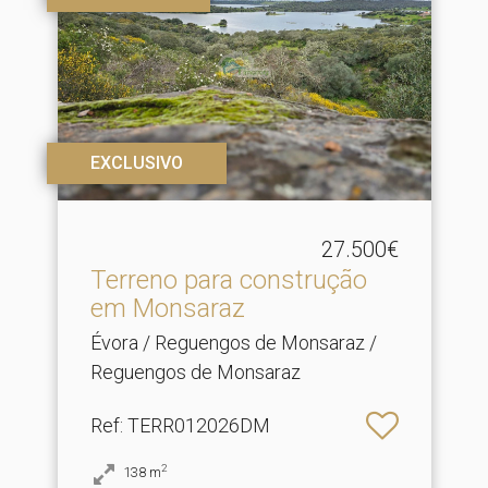
EXCLUSIVO
27.500€
Terreno para construção
em Monsaraz
Évora / Reguengos de Monsaraz /
Reguengos de Monsaraz
Ref
: TERR012026DM
2
138
m