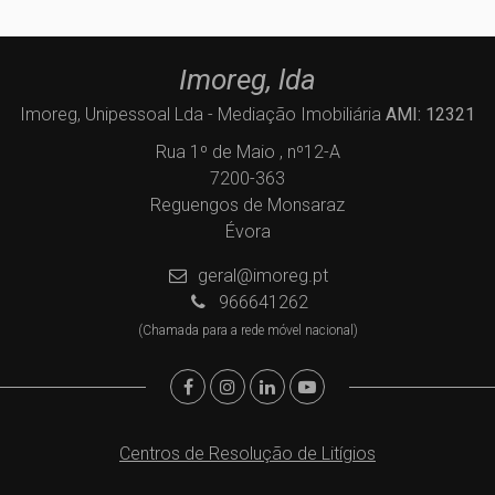
Imoreg, lda
Imoreg, Unipessoal Lda - Mediação Imobiliária
AMI: 12321
Rua 1º de Maio , nº12-A
7200-363
Reguengos de Monsaraz
Évora
geral@imoreg.pt
966641262
(Chamada para a rede móvel nacional)
Centros de Resolução de Litígios