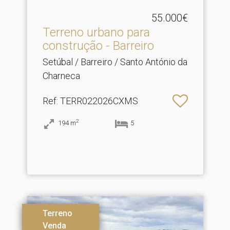
55.000€
Terreno urbano para
construção - Barreiro
Setúbal / Barreiro / Santo António da
Charneca
Ref
: TERR022026CXMS
2
194
m
5
Terreno
Venda