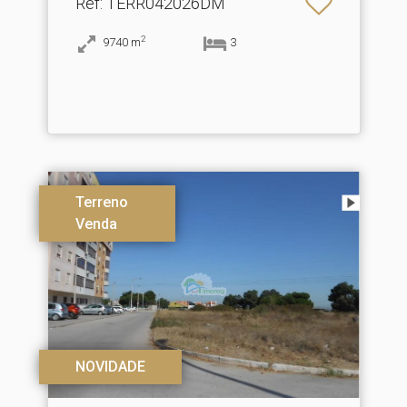
Ref
: TERR042026DM
2
9740
m
3
Terreno
Venda
NOVIDADE