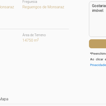
Freguesia
Monsaraz
Reguengos de Monsaraz
Área de Terreno
2
14750 m
*
Preenchime
Ao clicar 
Privacidad
Mapa