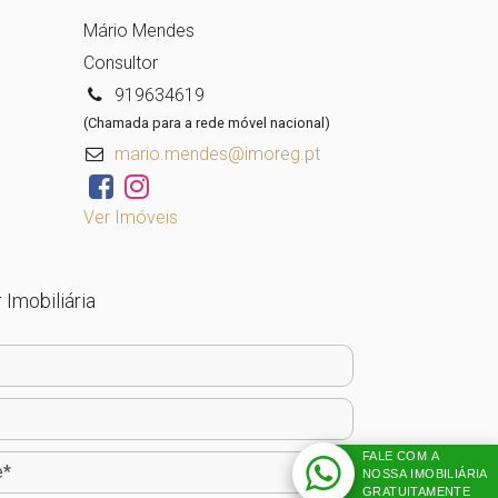
Mário Mendes
Consultor
919634619
(Chamada para a rede móvel nacional)
mario.mendes@imoreg.pt
Ver Imóveis
 Imobiliária
FALE COM A
NOSSA IMOBILIÁRIA
GRATUITAMENTE