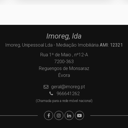
Imoreg, lda
Imoreg, Unipessoal Lda - Mediação Imobiliária
AMI: 12321
Rua 1º de Maio , nº12-A
7200-363
Reguengos de Monsaraz
Évora
geral@imoreg.pt
966641262
(Chamada para a rede móvel nacional)