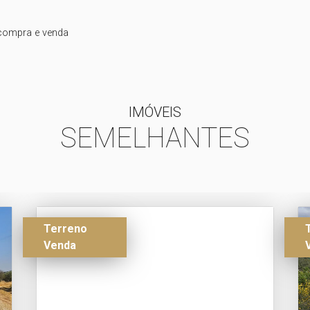
 compra e venda
IMÓVEIS
SEMELHANTES
Terreno
Venda