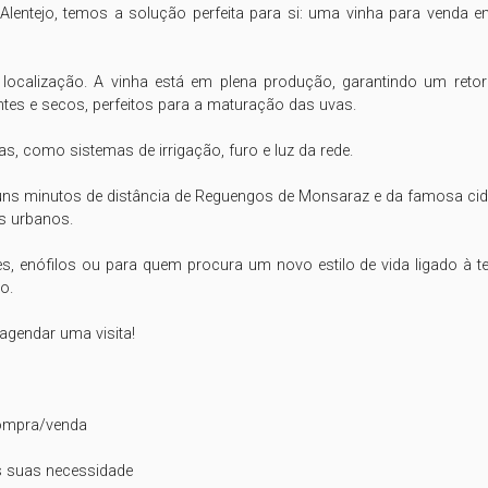
Alentejo, temos a solução perfeita para si: uma vinha para venda
ocalização. A vinha está em plena produção, garantindo um retorno
tes e secos, perfeitos para a maturação das uvas.

s, como sistemas de irrigação, furo e luz da rede.

uns minutos de distância de Reguengos de Monsaraz e da famosa cidade 
s urbanos.

es, enófilos ou para quem procura um novo estilo de vida ligado à t
.

gendar uma visita!

ompra/venda

 suas necessidade
