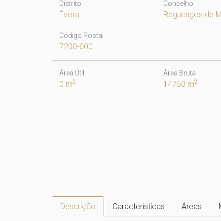
Distrito
Concelho
Évora
Reguengos de 
Código Postal
7200-000
Área Útil
Área Bruta
2
2
0 m
14750 m
Descrição
Características
Áreas