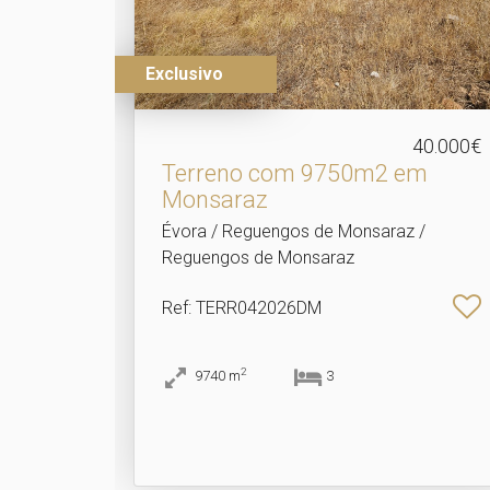
Exclusivo
40.000€
Terreno com 9750m2 em
Monsaraz
Évora / Reguengos de Monsaraz /
Reguengos de Monsaraz
Ref
: TERR042026DM
2
9740
m
3