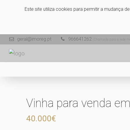
Este site utiliza cookies para permitir a mudança d
geral@imoreg.pt
966641262
(Chamada para a rede mó
Vinha para venda e
40.000€