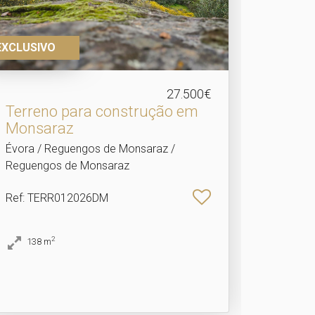
EXCLUSIVO
27.500€
Terreno para construção em
Monsaraz
Évora / Reguengos de Monsaraz /
Reguengos de Monsaraz
Ref
: TERR012026DM
2
138
m