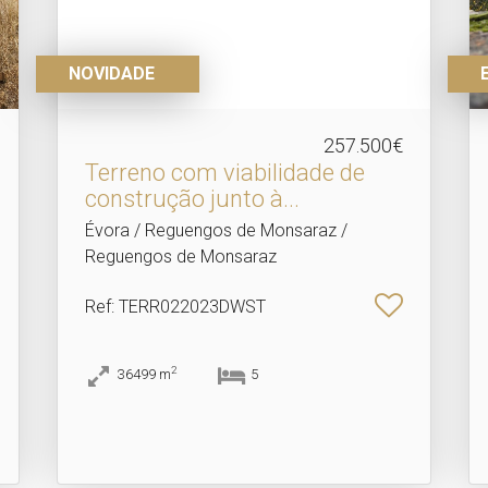
NOVIDADE
257.500€
Terreno com viabilidade de
construção junto à.​..
Évora / Reguengos de Monsaraz /
Reguengos de Monsaraz
Ref
: TERR022023DWST
2
36499
m
5