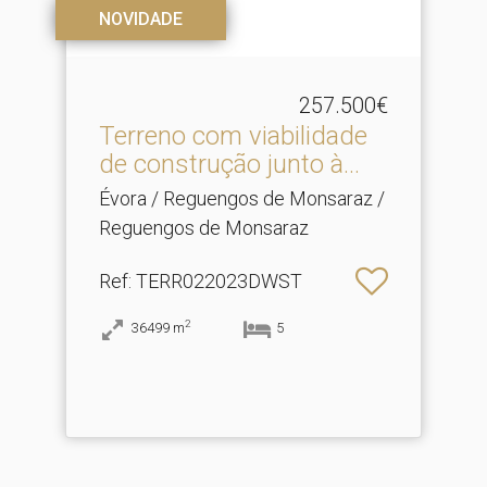
NOVIDADE
257.500€
Terreno com viabilidade
de construção junto à.​..
Évora / Reguengos de Monsaraz /
Reguengos de Monsaraz
Ref
: TERR022023DWST
2
36499
m
5