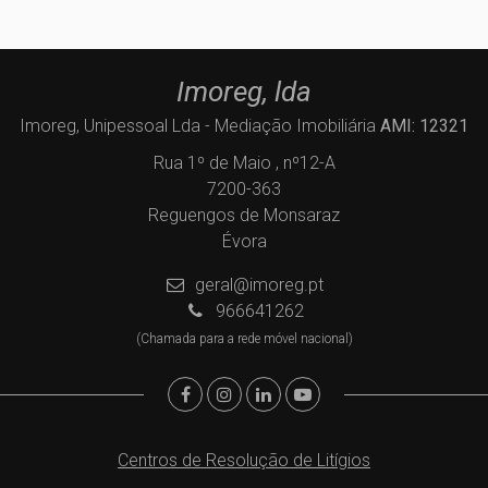
Imoreg, lda
Imoreg, Unipessoal Lda - Mediação Imobiliária
AMI: 12321
Rua 1º de Maio , nº12-A
7200-363
Reguengos de Monsaraz
Évora
geral@imoreg.pt
966641262
(Chamada para a rede móvel nacional)
Centros de Resolução de Litígios