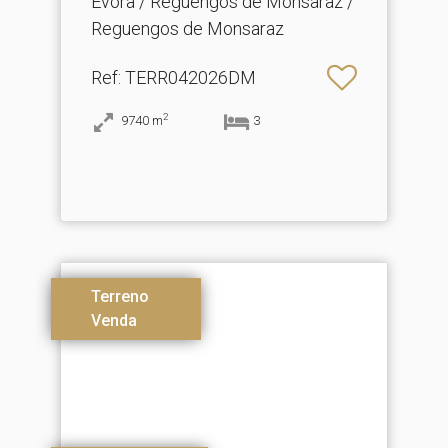
Évora / Reguengos de Monsaraz /
Reguengos de Monsaraz
Ref
: TERR042026DM
2
9740
m
3
Terreno
Venda