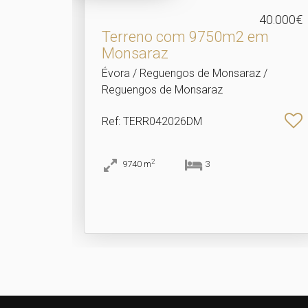
40.000€
Terreno com 9750m2 em
Monsaraz
Évora / Reguengos de Monsaraz /
Reguengos de Monsaraz
Ref
: TERR042026DM
2
9740
m
3