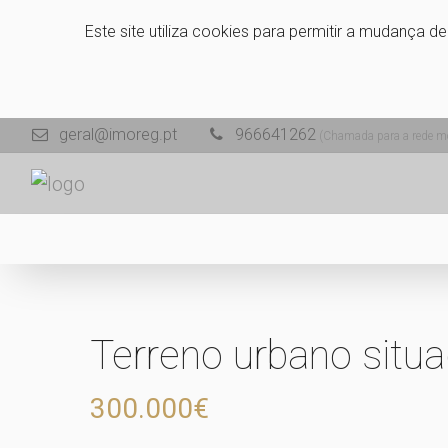
Este site utiliza cookies para permitir a mudança d
geral@imoreg.pt
966641262
(Chamada para a rede mó
Terreno urbano sit
300.000€