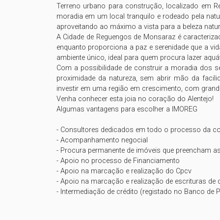
Terreno urbano para construção, localizado em R
moradia em um local tranquilo e rodeado pela nat
aproveitando ao máximo a vista para a beleza natura
A Cidade de Reguengos de Monsaraz é caracterizad
enquanto proporciona a paz e serenidade que a vida
ambiente único, ideal para quem procura lazer aquátic
Com a possibilidade de construir a moradia dos seu
proximidade da natureza, sem abrir mão da facilid
investir em uma região em crescimento, com grande 
Venha conhecer esta joia no coração do Alentejo!

Algumas vantagens para escolher a IMOREG

- Consultores dedicados em todo o processo da c
- Acompanhamento negocial

- Procura permanente de imóveis que preencham as
- Apoio no processo de Financiamento

- Apoio na marcação e realização do Cpcv

- Apoio na marcação e realização de escrituras de 
- Intermediação de crédito (registado no Banco de