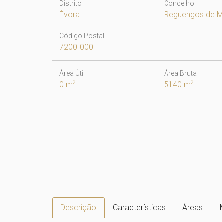
Distrito
Concelho
Évora
Reguengos de 
Código Postal
7200-000
Área Útil
Área Bruta
2
2
0 m
5140 m
Descrição
Características
Áreas