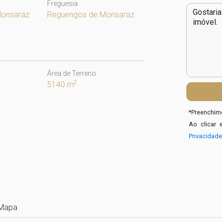
Freguesia
Monsaraz
Reguengos de Monsaraz
Área de Terreno
2
5140 m
*
Preenchime
Ao clicar 
Privacidad
Mapa