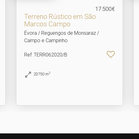
17.500€
Terreno Rústico em São
Marcos Campo
Évora / Reguengos de Monsaraz /
Campo e Campinho
Ref
: TERR062020/B
2
23750
m