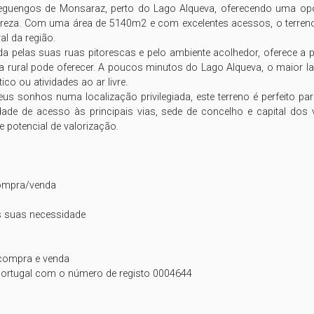
eguengos de Monsaraz, perto do Lago Alqueva, oferecendo uma opor
ureza. Com uma área de 5140m2 e com excelentes acessos, o terreno 
l da região.

a pelas suas ruas pitorescas e pelo ambiente acolhedor, oferece a 
 rural pode oferecer. A poucos minutos do Lago Alqueva, o maior lago 
o ou atividades ao ar livre.

s sonhos numa localização privilegiada, este terreno é perfeito para 
ade de acesso às principais vias, sede de concelho e capital dos v
potencial de valorização.

ompra/venda

 suas necessidade

compra e venda

 Portugal com o número de registo 0004644