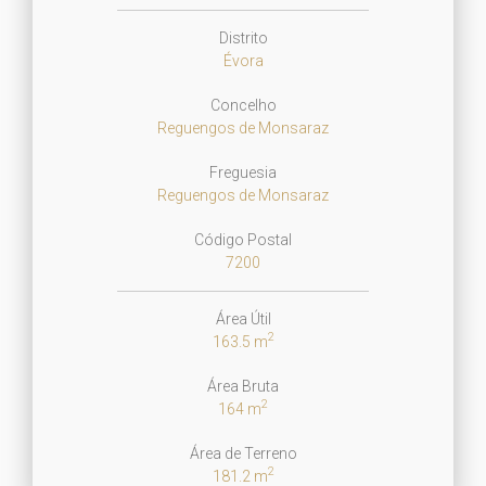
Distrito
Évora
Concelho
Reguengos de Monsaraz
Freguesia
Reguengos de Monsaraz
Código Postal
7200
Área Útil
2
163.5 m
Área Bruta
2
164 m
Área de Terreno
2
181.2 m