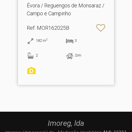
Marcos.​..
Évora / Reguengos de Monsaraz /
Campo e Campinho
Ref
: MOR162025B
2
182
m
3
2
Sim
Imoreg, lda