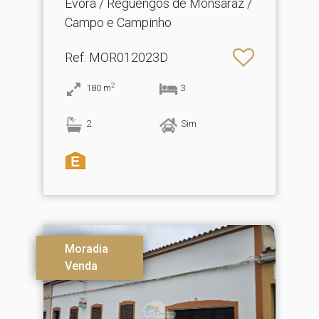
Évora / Reguengos de Monsaraz /
Campo e Campinho
Ref
: MOR012023D
2
180
m
3
2
Sim
Moradia
Venda