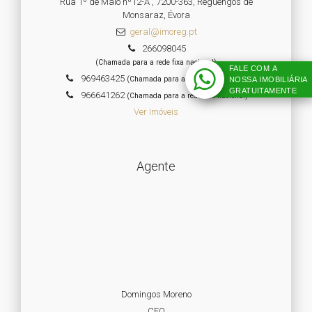
Rua 1º de Maio nº12-A , 7200-363, Reguengos de
Monsaraz, Évora
geral@imoreg.pt
266098045
(Chamada para a rede fixa nacional)
FALE COM A
969463425
(Chamada para a rede fixa nacional)
NOSSA IMOBILIÁRIA
GRATUITAMENTE
966641262
(Chamada para a rede fixa nacional)
Ver Imóveis
Agente
Domingos Moreno
CEO