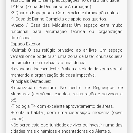
estacionamento sem preocupações no centro da cidade.

1º Piso (Zona de Descanso e Arrumação):

•3 Quartos Espaçosos: Com excelente iluminação natural.

•1 Casa de Banho Completa de apoio aos quartos.

•Anexo / Casa das Máquinas: Um espaço extra muito 
funcional para arrumação técnica ou organização 
doméstica.

Espaço Exterior:

•Quintal: O seu refúgio privativo ao ar livre. Um espaço 
versátil onde pode criar uma zona de lazer, churrasqueira 
ou simplesmente relaxar ao final do dia.

•Lavandaria Independente: Prática e isolada da zona social, 
mantendo a organização da casa impecável.

Principais Destaques:

•Localização Premium: No centro de Reguengos de 
Monsaraz (comércio, escolas, restauração e serviços a 
pé).

•Tipologia T4 com excelente aproveitamento de áreas.

•Pronta a habitar, com uma disposição moderna (open 
space).

Não perca esta oportunidade de viver ou investir numa das 
cidades mais dinâmicas e encantadoras do Alentejo.
