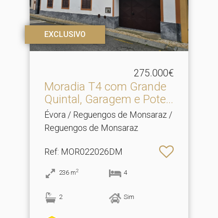
EXCLUSIVO
275.000€
Moradia T4 com Grande
Quintal, Garagem e Pote.​..
Évora / Reguengos de Monsaraz /
Reguengos de Monsaraz
Ref
: MOR022026DM
2
236
m
4
2
Sim