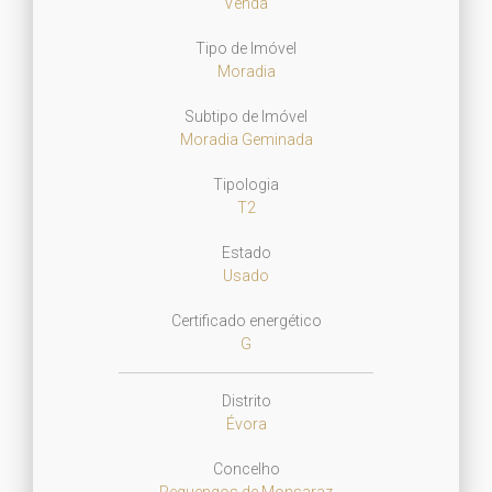
Venda
Tipo de Imóvel
Moradia
Subtipo de Imóvel
Moradia Geminada
Tipologia
T2
Estado
Usado
Certificado energético
G
Distrito
Évora
Concelho
Reguengos de Monsaraz