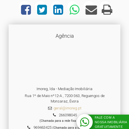
Agência
Imoreg, lda - Mediação Imobiliária
Rua 1º de Maio nº12-A , 7200-363, Reguengos de
Monsaraz, Évora
geral@imoreg.pt
266098045
FALE COM A
(Chamada para a rede fixa nacional)
NOSSA IMOBILIÁRIA
GRATUITAMENTE
969463425
(Chamada para a rede fixa nacional)