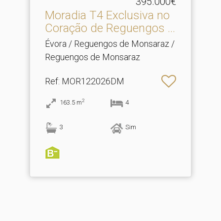
395.000€
Moradia T4 Exclusiva no
Coração de Reguengos .​..
Évora / Reguengos de Monsaraz /
Reguengos de Monsaraz
Ref
: MOR122026DM
2
163.5
m
4
3
Sim