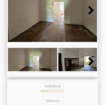
Next
Next
Referência
MOR092025DM
Natureza