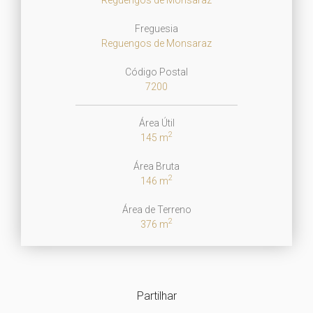
Freguesia
Reguengos de Monsaraz
Código Postal
7200
Área Útil
2
145 m
Área Bruta
2
146 m
Área de Terreno
2
376 m
Partilhar