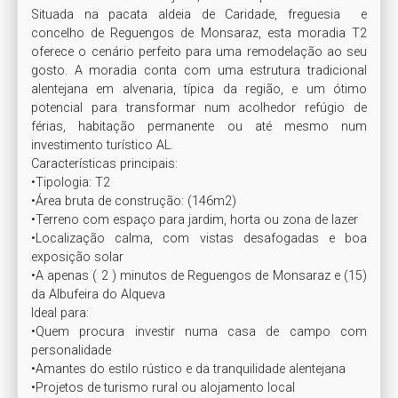
Situada na pacata aldeia de Caridade, freguesia  e 
concelho de Reguengos de Monsaraz, esta moradia T2 
oferece o cenário perfeito para uma remodelação ao seu 
gosto. A moradia conta com uma estrutura tradicional 
alentejana em alvenaria, típica da região, e um ótimo 
potencial para transformar num acolhedor refúgio de 
férias, habitação permanente ou até mesmo num 
investimento turístico AL.

Características principais:

•Tipologia: T2

•Área bruta de construção: (146m2)

•Terreno com espaço para jardim, horta ou zona de lazer

•Localização calma, com vistas desafogadas e boa 
exposição solar

•A apenas ( 2 ) minutos de Reguengos de Monsaraz e (15) 
da Albufeira do Alqueva

Ideal para:

•Quem procura investir numa casa de campo com 
personalidade

•Amantes do estilo rústico e da tranquilidade alentejana

•Projetos de turismo rural ou alojamento local
