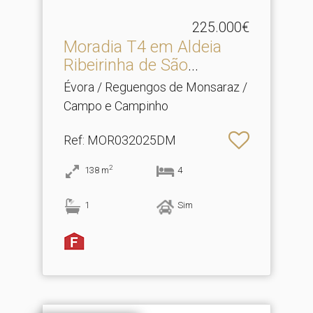
225.000€
Moradia T4 em Aldeia
Ribeirinha de São
Marcos.​..
Évora / Reguengos de Monsaraz /
Campo e Campinho
Ref
: MOR032025DM
2
138
m
4
1
Sim