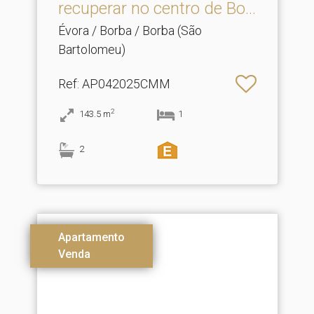
recuperar no centro de Bo.​..
Évora / Borba / Borba (São
Bartolomeu)
Ref
: AP042025CMM
2
143.5
m
1
2
Apartamento
Venda