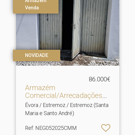
Armazém
Venda
NOVIDADE
86.000€
Armazém
Comercial/Arrecadações
para venda em .​..
Évora / Estremoz / Estremoz (Santa
Maria e Santo André)
Ref
: NEG052025CMM