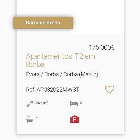
Baixa de Preço
175.000€
Apartamentos T2 em
Borba
Évora / Borba / Borba (Matriz)
Ref
: AP032022MWST
2
246
m
2
2