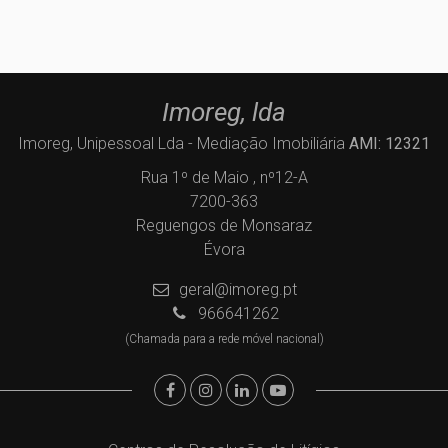
Imoreg, lda
Imoreg, Unipessoal Lda - Mediação Imobiliária
AMI: 12321
Rua 1º de Maio , nº12-A
7200-363
Reguengos de Monsaraz
Évora
geral@imoreg.pt
966641262
(Chamada para a rede móvel nacional)