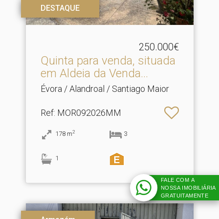
DESTAQUE
250.000€
Quinta para venda, situada
em Aldeia da Venda.​..
Évora / Alandroal / Santiago Maior
Ref
: MOR092026MM
2
178
m
3
1
FALE COM A
NOSSA IMOBILIÁRIA
GRATUITAMENTE