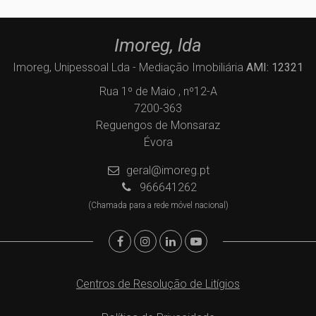
Imoreg, lda
Imoreg, Unipessoal Lda - Mediação Imobiliária
AMI: 12321
Rua 1º de Maio , nº12-A
7200-363
Reguengos de Monsaraz
Évora
geral@imoreg.pt
966641262
(Chamada para a rede móvel nacional)
Centros de Resolução de Litígios