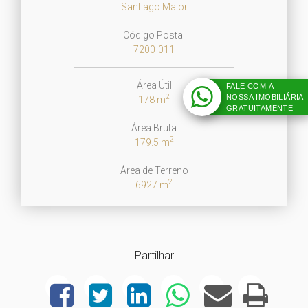
Santiago Maior
Código Postal
7200-011
Área Útil
FALE COM A
2
NOSSA IMOBILIÁRIA
178 m
GRATUITAMENTE
Área Bruta
2
179.5 m
Área de Terreno
2
6927 m
Partilhar