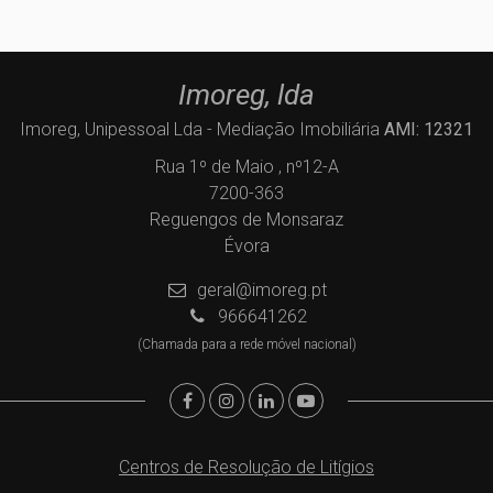
Imoreg, lda
Imoreg, Unipessoal Lda - Mediação Imobiliária
AMI: 12321
Rua 1º de Maio , nº12-A
7200-363
Reguengos de Monsaraz
Évora
geral@imoreg.pt
966641262
(Chamada para a rede móvel nacional)
Centros de Resolução de Litígios