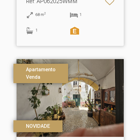
Ref
: AP062025WMM
2
68
m
1
1
Apartamento
Venda
NOVIDADE