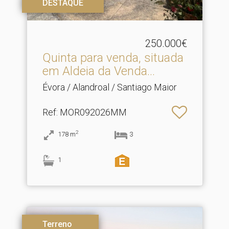
DESTAQUE
250.000€
Quinta para venda, situada
em Aldeia da Venda.​..
Évora / Alandroal / Santiago Maior
Ref
: MOR092026MM
2
178
m
3
1
Terreno