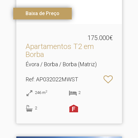
Baixa de Preço
175.000€
Apartamentos T2 em
Borba
Évora / Borba / Borba (Matriz)
Ref
: AP032022MWST
2
246
m
2
2