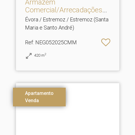
Armazém
Comercial/Arrecadações
para venda em .​..
Évora / Estremoz / Estremoz (Santa
Maria e Santo André)
Ref
: NEG052025CMM
2
420
m
Apartamento
Venda