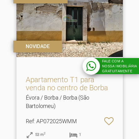
NOVIDADE
FALE COM A
NOSSA IMOBILIÁRIA
27.500€
GRATUITAMENTE
Apartamento T1 para
venda no centro de Borba
Évora / Borba / Borba (São
Bartolomeu)
Ref
: AP072025WMM
2
53
m
1