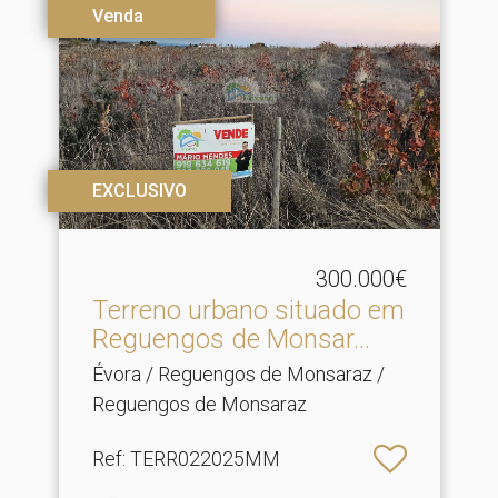
Venda
EXCLUSIVO
300.000€
Terreno urbano situado em
Reguengos de Monsar.​..
Évora / Reguengos de Monsaraz /
Reguengos de Monsaraz
Ref
: TERR022025MM