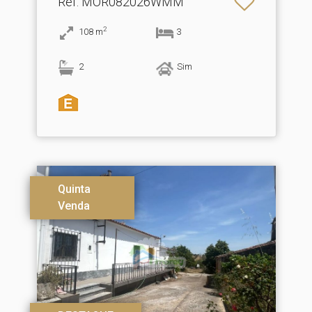
Ref
: MOR082026WMM
2
108
m
3
2
Sim
Quinta
Venda