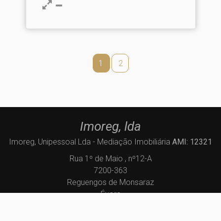
1
2
Imoreg, lda
Imoreg, Unipessoal Lda - Mediação Imobiliária
AMI: 12321
Rua 1º de Maio , nº12-A
7200-363
Reguengos de Monsaraz
Évora
geral@imoreg.pt