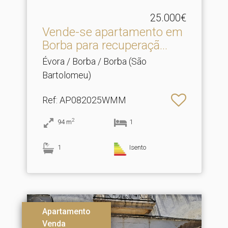
25.000€
Vende-se apartamento em
Borba para recuperaçã.​..
Évora / Borba / Borba (São
Bartolomeu)
Ref
: AP082025WMM
2
94
m
1
1
Isento
Apartamento
Venda