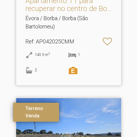
Apartamento T1 para
recuperar no centro de Bo.​..
Évora / Borba / Borba (São
Bartolomeu)
Ref
: AP042025CMM
2
143.5
m
1
2
Terreno
Venda