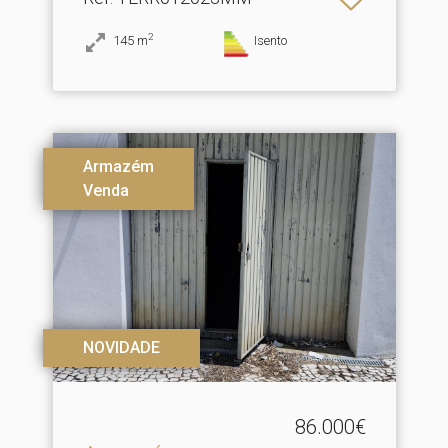
2
145
m
Isento
Armazém
Venda
NOVIDADE
86.000€