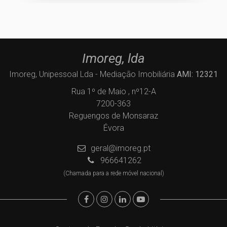
Imoreg, lda
Imoreg, Unipessoal Lda - Mediação Imobiliária
AMI: 12321
Rua 1º de Maio , nº12-A
7200-363
Reguengos de Monsaraz
Évora
geral@imoreg.pt
966641262
(Chamada para a rede móvel nacional)