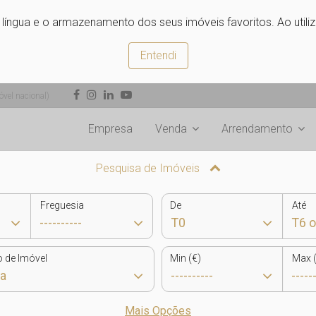
e língua e o armazenamento dos seus imóveis favoritos. Ao utili
Entendi
vel nacional)
Empresa
Venda
Arrendamento
Pesquisa de Imóveis
Freguesia
De
Até
o de Imóvel
Min (€)
Max (
Mais Opções