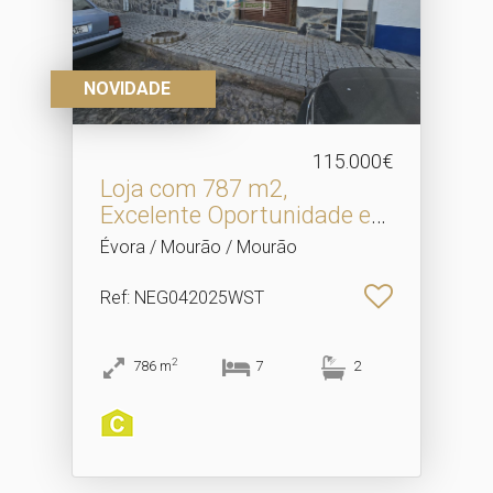
NOVIDADE
115.000€
Loja com 787 m2,
Excelente Oportunidade em
Co.​..
Évora / Mourão / Mourão
Ref
: NEG042025WST
2
786
m
7
2