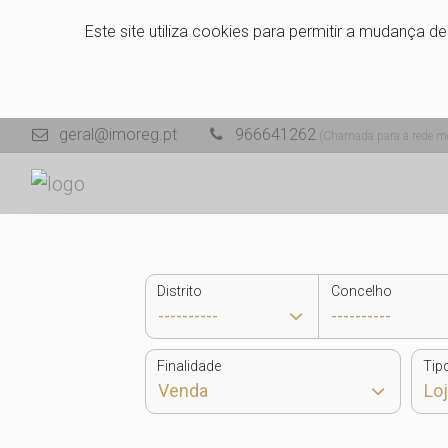
Este site utiliza cookies para permitir a mudança d
geral@imoreg.pt
966641262
(Chamada para a rede mó
Distrito
Concelho
Finalidade
Tip